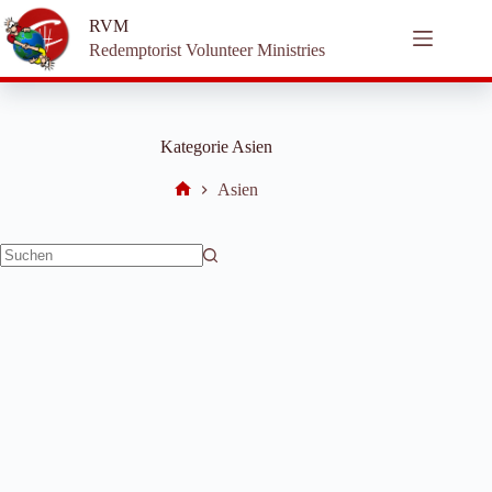
Zum
RVM
Inhalt
springen
Redemptorist Volunteer Ministries
Kategorie
Asien
Asien
Start
Keine
Ergebnisse