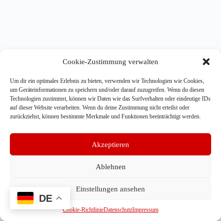
Cookie-Zustimmung verwalten
Um dir ein optimales Erlebnis zu bieten, verwenden wir Technologien wie Cookies,
um Geräteinformationen zu speichern und/oder darauf zuzugreifen. Wenn du diesen
Technologien zustimmst, können wir Daten wie das Surfverhalten oder eindeutige IDs
auf dieser Website verarbeiten. Wenn du deine Zustimmung nicht erteilst oder
zurückziehst, können bestimmte Merkmale und Funktionen beeinträchtigt werden.
Akzeptieren
Ablehnen
Einstellungen ansehen
DE
Copyright © 2026 Redemptorist Volunteer Ministries ●
Cookie-Richtlinie
Datenschutz
Impressum
Impressum
●
Datenschutz
●
Cookie-Richtlinie