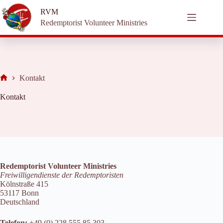
Zum
RVM
Inhalt
springen
Redemptorist Volunteer Ministries
Kontakt
Start
Kontakt
Redemptorist Volunteer Ministries
Freiwilligendienste der Redemptoristen
Kölnstraße 415
53117 Bonn
Deutschland
Telefon:
+49 (0) 228 555 85 303