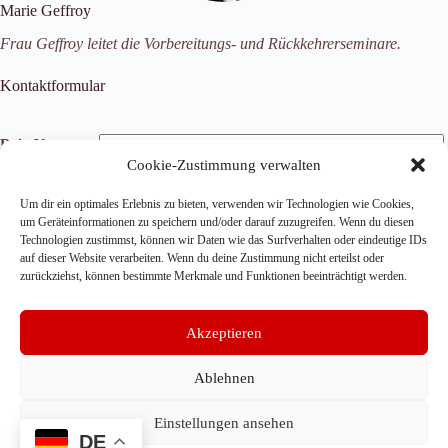
Marie Geffroy
Frau Geffroy leitet die Vorbereitungs- und Rückkehrerseminare.
Kontaktformular
Dein Vorname
Cookie-Zustimmung verwalten
Dein Name
Deine E-Mail-Adresse
Um dir ein optimales Erlebnis zu bieten, verwenden wir Technologien wie Cookies,
um Geräteinformationen zu speichern und/oder darauf zuzugreifen. Wenn du diesen
Technologien zustimmst, können wir Daten wie das Surfverhalten oder eindeutige IDs
auf dieser Website verarbeiten. Wenn du deine Zustimmung nicht erteilst oder
zurückziehst, können bestimmte Merkmale und Funktionen beeinträchtigt werden.
Diese Seite wird von reCAPTCHA vor Spam geschützt, deswegen
Akzeptieren
gelten die
Datenschutzerklärung
und
AGB
von Google.
Ablehnen
Einstellungen ansehen
DE